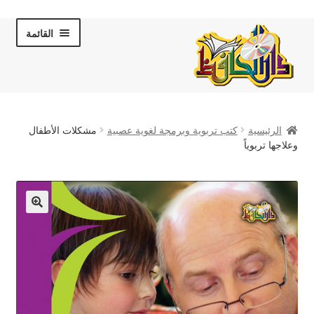
Skip
Skip
القائمة
to
to
navigation
content
الصفحة الرئيسية
الرئيسية
كتب تربوية وبرمجة لغوية عصبية
مشكلات الأطفال
عن دار الحافظ
وعلاجها تربوياً
الكتب والقصص
المكتبة المرئية
لقاءات تلفزيونية
فروعنا