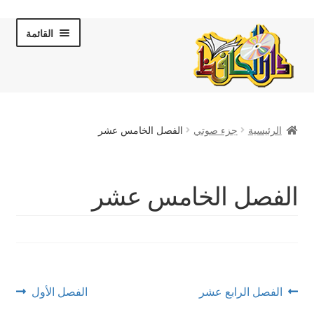
Skip
Skip
القائمة
to
to
navigation
content
الصفحة الرئيسية
الرئيسية
جزء صوتي
الفصل الخامس عشر
عن دار الحافظ
الكتب والقصص
الفصل الخامس عشر
المكتبة المرئية
لقاءات تلفزيونية
فروعنا
تصفّح
Next
Previous
الفصل الرابع عشر
الفصل الأول
post:
post: