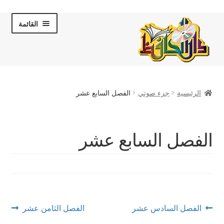
Skip
Skip
القائمة
to
to
navigation
content
الصفحة الرئيسية
الرئيسية
جزء صوتي
الفصل السابع عشر
عن دار الحافظ
الكتب والقصص
الفصل السابع عشر
المكتبة المرئية
لقاءات تلفزيونية
فروعنا
تصفّح
Next
Previous
الفصل السادس عشر
الفصل الثامن عشر
post:
post: