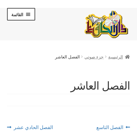
Skip
Skip
القائمة
to
to
navigation
content
الصفحة الرئيسية
الرئيسية
جزء صوتي
الفصل العاشر
عن دار الحافظ
الكتب والقصص
الفصل العاشر
المكتبة المرئية
لقاءات تلفزيونية
فروعنا
تصفّح
Next
Previous
الفصل التاسع
الفصل الحادي عشر
post:
post: