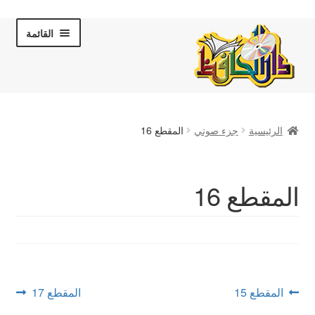
Skip
Skip
القائمة
to
to
navigation
content
الصفحة الرئيسية
الرئيسية
جزء صوتي
المقطع 16
عن دار الحافظ
الكتب والقصص
المقطع 16
المكتبة المرئية
لقاءات تلفزيونية
فروعنا
تصفّح
Next
Previous
المقطع 15
المقطع 17
post:
post: