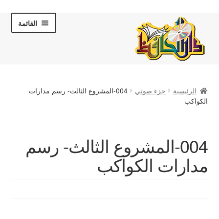
Skip
Skip
القائمة
to
to
navigation
content
الصفحة الرئيسية
الرئيسية
جزء صوتي
004-المشروع الثالث- رسم مدارات
عن دار الحافظ
الكواكب
الكتب والقصص
004-المشروع الثالث- رسم
المكتبة المرئية
مدارات الكواكب
لقاءات تلفزيونية
فروعنا