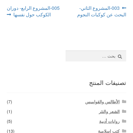
اتصل بنا
تصفّح
Next
Previous
003-المشروع الثاني-
005-المشروع الرابع- دوران
post:
post:
البحث عن كوكبات النجوم
الكوكب حول نفسها
المقالات
البحث
عن:
تصنيفات المنتج
الأطالس والقواميس
(7)
الشعر والنثر
(1)
روايات أدبية
(5)
كتب إسلامية
(13)