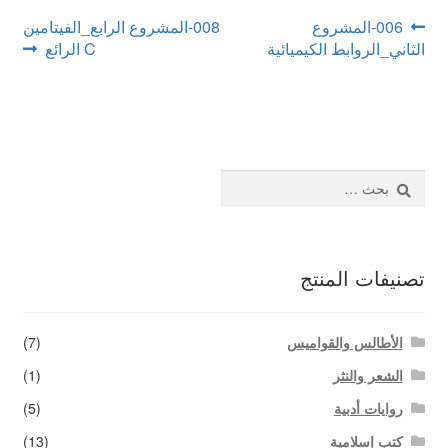
اتصل بنا
تصفّح
Next
Previous
006-المشروع
008-المشروع الرابع_الفيتامين
post:
post:
الثاني_الروابط الكيميائية
C الرائع
المقالات
البحث
عن:
تصنيفات المنتج
الأطالس والقواميس
(7)
الشعر والنثر
(1)
روايات أدبية
(5)
كتب إسلامية
(13)