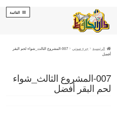
Skip
Skip
القائمة
to
to
navigation
content
الصفحة الرئيسية
الرئيسية
جزء صوتي
007-المشروع الثالث_شواء لحم البقر
عن دار الحافظ
أفضل
الكتب والقصص
007-المشروع الثالث_شواء
المكتبة المرئية
لحم البقر أفضل
لقاءات تلفزيونية
فروعنا