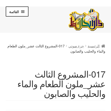
Skip
Skip
القائمة
to
to
navigation
content
الصفحة الرئيسية
الرئيسية
جزء صوتي
017-المشروع الثالث عشر_ملون الطعام
عن دار الحافظ
والماء والحليب والصابون
الكتب والقصص
017-المشروع الثالث
المكتبة المرئية
عشر_ملون الطعام والماء
لقاءات تلفزيونية
والحليب والصابون
فروعنا