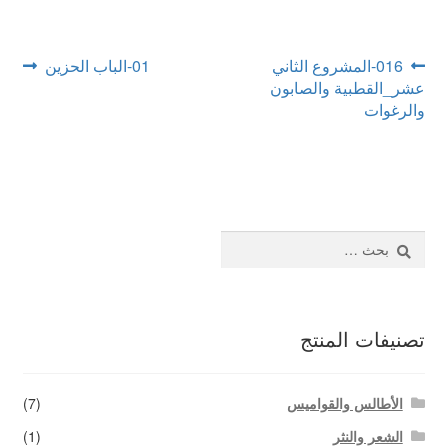
اتصل بنا
تصفّح
Next
Previous
016-المشروع الثاني
01-الباب الحزين
post:
post:
عشر_القطبية والصابون
المقالات
والرغوات
البحث
عن:
تصنيفات المنتج
الأطالس والقواميس
(7)
الشعر والنثر
(1)