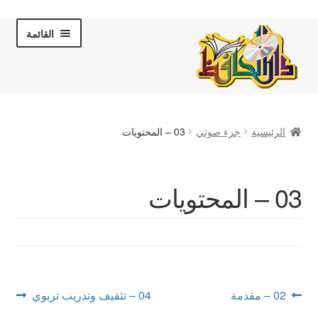
Skip
Skip
القائمة
to
to
navigation
content
الصفحة الرئيسية
الرئيسية
جزء صوتي
03 – المحتويات
عن دار الحافظ
الكتب والقصص
03 – المحتويات
المكتبة المرئية
لقاءات تلفزيونية
فروعنا
تصفّح
Next
Previous
02 – مقدمة
04 – تثقيف وتدريب تربوي
post:
post: