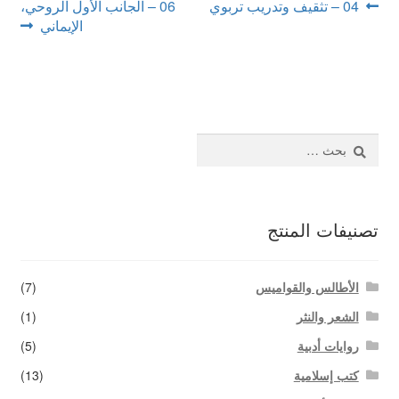
تصفّح
Next
Previous
04 – تثقيف وتدريب تربوي
06 – الجانب الأول الروحي،
اتصل بنا
post:
post:
الإيماني
المقالات
البحث
عن:
تصنيفات المنتج
الأطالس والقواميس
(7)
الشعر والنثر
(1)
روايات أدبية
(5)
كتب إسلامية
(13)