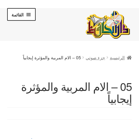
Skip
Skip
القائمة
to
to
navigation
content
الصفحة الرئيسية
الرئيسية
جزء صوتي
05 – الام المربية والمؤثرة إيجابياً
عن دار الحافظ
الكتب والقصص
05 – الام المربية والمؤثرة
إيجابياً
المكتبة المرئية
لقاءات تلفزيونية
فروعنا