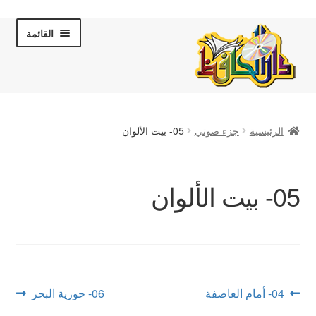
Skip
Skip
القائمة
to
to
navigation
content
الصفحة الرئيسية
الرئيسية
جزء صوتي
05- بيت الألوان
عن دار الحافظ
الكتب والقصص
05- بيت الألوان
المكتبة المرئية
لقاءات تلفزيونية
فروعنا
تصفّح
Next
Previous
04- أمام العاصفة
06- حورية البحر
post:
post: