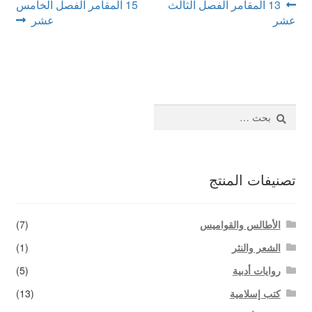
تصفّح
Next
Previous
13 المقامر الفصل الثالث
15 المقامر الفصل الخامس
اتصل بنا
post:
post:
عشر
عشر
المقالات
البحث
عن:
تصنيفات المنتج
الأطالس والقواميس
(7)
الشعر والنثر
(1)
روايات أدبية
(5)
كتب إسلامية
(13)