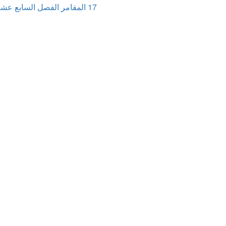
Next
17 المقامر الفصل السابع عشر
post: