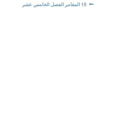
تصفّح
Previous
15 المقامر الفصل الخامس عشر
post:
المقالات