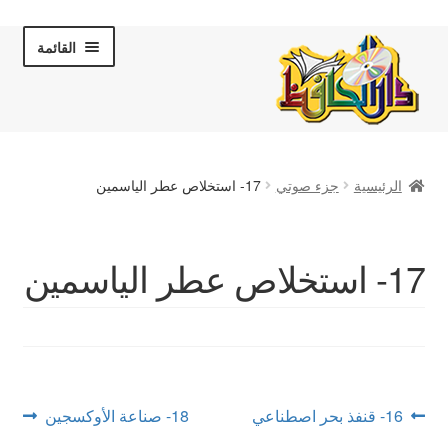
Skip
Skip
القائمة
to
to
navigation
content
الصفحة الرئيسية
الرئيسية
جزء صوتي
17- استخلاص عطر الياسمين
عن دار الحافظ
الكتب والقصص
17- استخلاص عطر الياسمين
المكتبة المرئية
لقاءات تلفزيونية
فروعنا
تصفّح
Next
Previous
16- قنفذ بحر اصطناعي
18- صناعة الأوكسجين
post:
post: