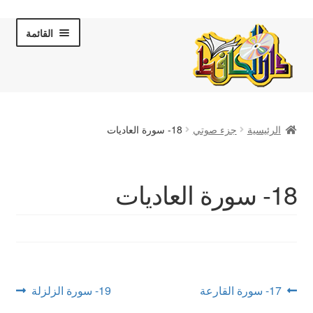
Skip
Skip
القائمة
to
to
navigation
content
الصفحة الرئيسية
الرئيسية
جزء صوتي
18- سورة العاديات
عن دار الحافظ
الكتب والقصص
18- سورة العاديات
المكتبة المرئية
لقاءات تلفزيونية
فروعنا
تصفّح
Next
Previous
17- سورة القارعة
19- سورة الزلزلة
post:
post: