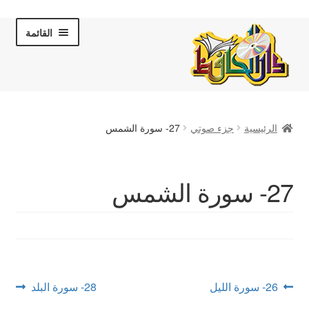
Skip
Skip
القائمة
to
to
navigation
content
الصفحة الرئيسية
الرئيسية
جزء صوتي
27- سورة الشمس
عن دار الحافظ
الكتب والقصص
27- سورة الشمس
المكتبة المرئية
لقاءات تلفزيونية
فروعنا
تصفّح
Next
Previous
26- سورة الليل
28- سورة البلد
post:
post: