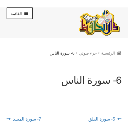
Skip
Skip
القائمة
to
to
navigation
content
الصفحة الرئيسية
الرئيسية
جزء صوتي
6- سورة الناس
عن دار الحافظ
الكتب والقصص
6- سورة الناس
المكتبة المرئية
لقاءات تلفزيونية
فروعنا
تصفّح
Next
Previous
5- سورة الفلق
7- سورة المسد
post:
post: