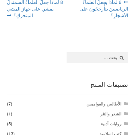
تصفّح
Next
Previous
6 لماذا يجعلُ العلماءُ
8 لماذا جعلَ العلماءُ السمندلَ
اتصل بنا
post:
post:
الرﻳﺎضيينَ يتأرجَحُونَ على
يمشي على جهازِ المشيِ
المقالات
الأشجارِ؟
المتحركِ؟
البحث
عن:
تصنيفات المنتج
الأطالس والقواميس
(7)
الشعر والنثر
(1)
روايات أدبية
(5)
كتب إسلامية
(13)