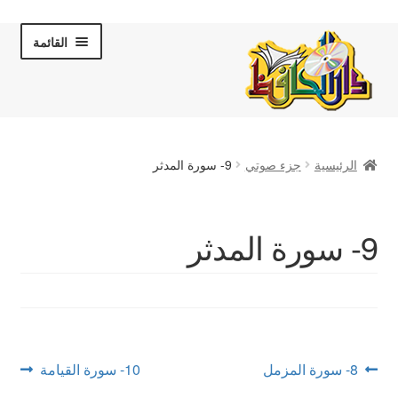
Skip
Skip
القائمة
to
to
navigation
content
الصفحة الرئيسية
الرئيسية
جزء صوتي
9- سورة المدثر
عن دار الحافظ
الكتب والقصص
9- سورة المدثر
المكتبة المرئية
لقاءات تلفزيونية
فروعنا
تصفّح
Next
Previous
8- سورة المزمل
10- سورة القيامة
post:
post: