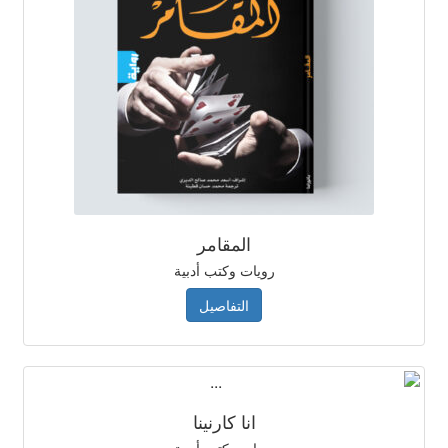
المقامر
رويات وكتب أدبية
التفاصيل
انا كارنينا
رويات وكتب أدبية