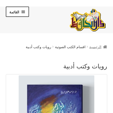
Skip
Skip
القائمة
to
to
navigation
content
الصفحة الرئيسية
الرئيسية
اقسام الكتب الصوتية
رويات وكتب أدبية
عن دار الحافظ
رويات وكتب أدبية
الكتب والقصص
المكتبة المرئية
لقاءات تلفزيونية
فروعنا